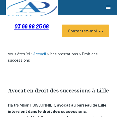
Panneau de gestion des cookies
menu
03 66 88 25 68
Contactez-moi
Vous êtes ici :
Accueil
>
Mes prestations
> Droit des
successions
Avocat en droit des successions à Lille
Maitre Alban POISSONNIER
,
avocat au barreau de Lille,
intervient dans le droit des successions
,