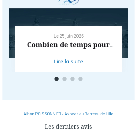
Le
25 juin 2026
Combien de temps pour
finaliser un divorce
Lire la suite
amiable en 2026 ?
Alban POISSONNIER • Avocat au Barreau de Lille
Les derniers avis