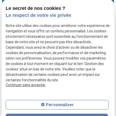
Le secret de nos cookies ?
03 66 88 25 68
Le respect de votre vie privée
Notre site utilise des cookies pour améliorer votre expérience de
navigation et vous offrir un contenu personnalisé. Les cookies
apoissonnier@spps.com
strictement nécessaires sont essentiels au fonctionnement de
base de notre site et ne peuvent pas être désactivés.
Cependant, vous avez le choix d'activer ou de désactiver les
cookies de personnalisation, de performance et de marketing
44 avenue du Peuple Belge 59800 Lille
selon vos préférences. Vous pouvez modifier vos paramètres
de cookies à tout moment en cliquant sur le lien 'Gestion des
cookies' situé en bas de notre site. Veuillez noter que la
désactivation de certains cookies peut avoir un impact sur
certaines fonctionnalités du site.
Continuer sans accepter
Numéro de SIRET :
884 488 925 00014
Personnaliser
place
contact_page
phone