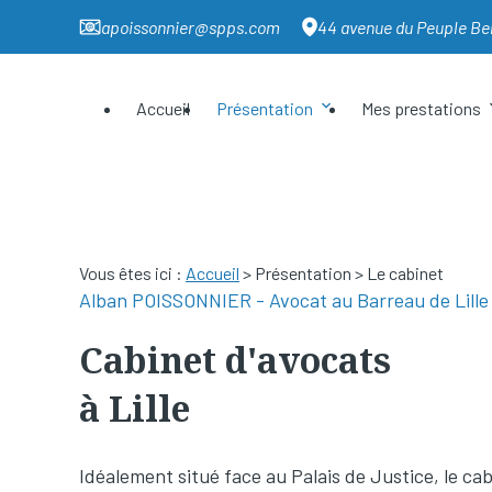
Panneau de gestion des cookies
apoissonnier@spps.com
44 avenue du Peuple Bel
Accueil
Présentation
Mes prestations
Vous êtes ici :
Accueil
>
Présentation
> Le cabinet
Cabinet d'avocats
à Lille
Idéalement situé face au Palais de Justice, le ca