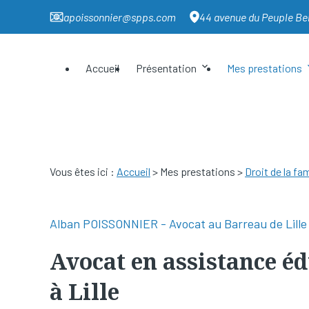
Panneau de gestion des cookies
apoissonnier@spps.com
44 avenue du Peuple Bel
Accueil
Présentation
Mes prestations
Vous êtes ici :
Accueil
>
Mes prestations
>
Droit de la fam
Avocat en assistance é
à Lille