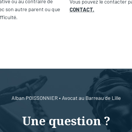
tive ou au contraire de
Vous pouvez le contacter pa
vec son autre parent ou que
CONTACT.
fficulté.
Alban POISSONNIER • Avocat au Barreau de Lille
Une question ?